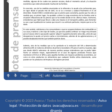
Copyright © 2023 Avacu / Todos los derechos reservados /
Aviso
legal
/
Protección de datos
/
avacu@avacu.es
- desarrollo por
dinamiq